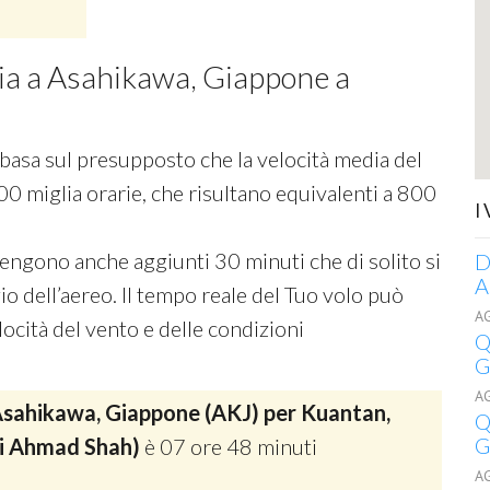
cia a Asahikawa, Giappone a
si basa sul presupposto che la velocità media del
00 miglia orarie, che risultano equivalenti a 800
I
 vengono anche aggiunti 30 minuti che di solito si
D
A
o dell’aereo. Il tempo reale del Tuo volo può
A
ocità del vento e delle condizioni
Q
G
A
sahikawa, Giappone (AKJ) per Kuantan,
Q
G
ji Ahmad Shah)
è 07 ore 48 minuti
A