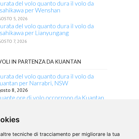
urata del volo quanto dura il volo da
sahikawa per Wenshan
GOSTO 5, 2026
urata del volo quanto dura il volo da
sahikawa per Lianyungang
GOSTO 7, 2026
 VOLI IN PARTENZA DA KUANTAN
urata del volo quanto dura il volo da
uantan per Narrabri, NSW
gosto 8, 2026
uante ore di volo occorrono da Kuantan
 Toronto, ON?
gosto 3, 2026
ookies
urata del volo quanto dura il volo da
uantan per Billund
gosto 1, 2026
altre tecniche di tracciamento per migliorare la tua