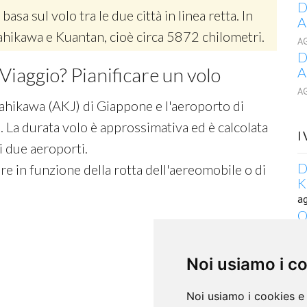
D
 basa sul volo tra le due città in linea retta. In
A
sahikawa e Kuantan, cioè circa 5872 chilometri.
A
D
Viaggio? Pianificare un volo
A
A
ahikawa (AKJ) di Giappone e l'aeroporto di
 La durata volo è approssimativa ed è calcolata
I
 i due aeroporti.
D
re in funzione della rotta dell'aereomobile o di
K
a
Q
a
a
Noi usiamo i c
D
K
a
Noi usiamo i cookies e 