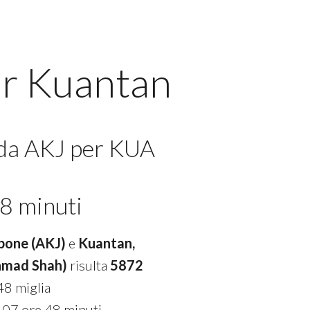
er Kuantan
 da AKJ per KUA
8 minuti
pone (AKJ)
e
Kuantan,
Ahmad Shah)
risulta
5872
48 miglia
 07 ore 48 minuti