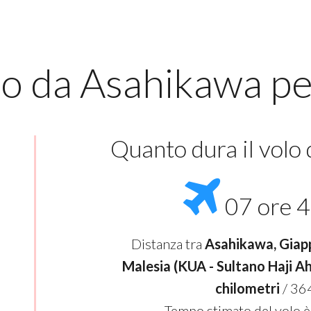
lo da Asahikawa p
Quanto dura il volo
07 ore 4
Distanza tra
Asahikawa, Giap
Malesia (KUA - Sultano Haji 
chilometri
/ 36
Tempo stimato del volo è