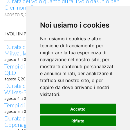
Durata del volo quanto dura il volo da Chio per
Clermont-Ferrand
AGOSTO 3, 2026
Noi usiamo i cookies
I VOLI IN PARTENZA DA DRESDA
Noi usiamo i cookies e altre
tecniche di tracciamento per
Durata del volo quanto dura il volo da Dresda per
Milwaukee, WI
migliorare la tua esperienza di
navigazione nel nostro sito, per
agosto 3, 2026
Tempi di percorrenza volo Dresda Proserpine,
mostrarti contenuti personalizzati
QLD
e annunci mirati, per analizzare il
agosto 7, 2026
traffico sul nostro sito, e per
Durata del volo quanto dura il volo da Dresda per
capire da dove arrivano i nostri
Wilkes-Barre, PA
visitatori.
agosto 4, 2026
Tempi di percorrenza volo Dresda Siviglia
Accetto
agosto 5, 2026
Durata del volo quanto dura il volo da Dresda per
Rifiuto
Copenaghen