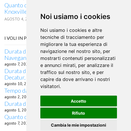
Quanto dura il volo in aereo da Cochin a
Knoxville, TN
Noi usiamo i cookies
AGOSTO 4, 2026
Noi usiamo i cookies e altre
tecniche di tracciamento per
I VOLI IN PARTENZA DA NAHA
migliorare la tua esperienza di
Durata del volo quanto dura il volo da Naha per
navigazione nel nostro sito, per
Navegantes
mostrarti contenuti personalizzati
agosto 7, 2026
e annunci mirati, per analizzare il
Durata del volo Quanto dura il volo da Naha per
traffico sul nostro sito, e per
Decatur, IL
capire da dove arrivano i nostri
agosto 10, 2026
visitatori.
Tempo da Naha a Oita in aereo
agosto 2, 2026
Accetto
Durata del volo da Naha per Borlange
agosto 1, 2026
Rifiuto
Quanto dura il volo in aereo da Naha a Zhuhai
agosto 7, 2026
Cambia le mie impostazioni