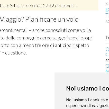
A
lisi e Sibiu, cioè circa 1732 chilometri.
D
T
Viaggio? Pianificare un volo
A
tercontinentali – anche conosciuti come voli a
rte delle compagnie aeree suggerisce ai propri
I
porto con almeno tre ore di anticipo rispetto
Q
 in questione.
C
a
Q
M
a
D
Noi usiamo i c
S
a
D
Noi usiamo i cookies e 
S
esperienza di navigazio