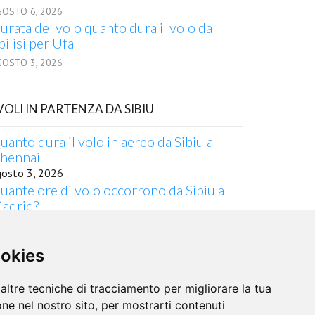
GOSTO 6, 2026
urata del volo quanto dura il volo da
bilisi per Ufa
GOSTO 3, 2026
 VOLI IN PARTENZA DA SIBIU
uanto dura il volo in aereo da Sibiu a
hennai
gosto 3, 2026
uante ore di volo occorrono da Sibiu a
adrid?
gosto 2, 2026
urata del volo quanto dura il volo da
ookies
ibiu per Trat
gosto 3, 2026
urata del volo Quanto dura il volo da
altre tecniche di tracciamento per migliorare la tua
ibiu per Fukuoka
ne nel nostro sito, per mostrarti contenuti