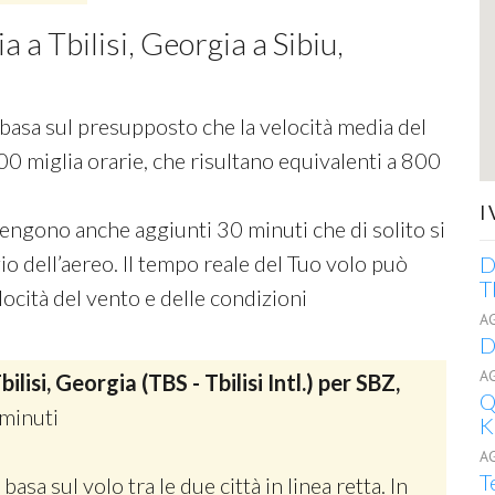
a a Tbilisi, Georgia a Sibiu,
si basa sul presupposto che la velocità media del
00 miglia orarie, che risultano equivalenti a 800
I
 vengono anche aggiunti 30 minuti che di solito si
o dell’aereo. Il tempo reale del Tuo volo può
D
T
ocità del vento e delle condizioni
A
D
A
bilisi, Georgia (TBS - Tbilisi Intl.) per SBZ,
Q
minuti
K
A
T
 basa sul volo tra le due città in linea retta. In