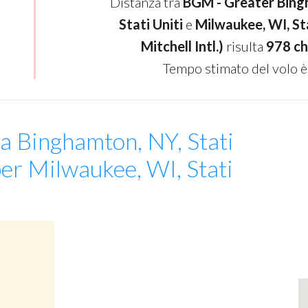
Distanza tra
BGM - Greater Bing
Stati Uniti
e
Milwaukee, WI, St
Mitchell Intl.)
risulta
978 ch
Tempo stimato del volo è
da Binghamton, NY, Stati
per Milwaukee, WI, Stati