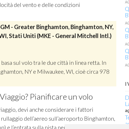
A
ocità del vento e delle condizioni
Q
B
A
GM - Greater Binghamton, Binghamton, NY,
Q
WI, Stati Uniti (MKE - General Mitchell Intl.)
B
A
Q
B
 basa sul volo tra le due città in linea retta. In
A
Binghamton, NY e Milwaukee, WI, cioè circa 978
I
Viaggio? Pianificare un volo
D
L
viaggio, devi anche considerare i fattori
a
T
 rullaggio dell’aereo sull’aeroporto Binghamton,
a
 l’entrata sulla pista per decollo, e inoltre il