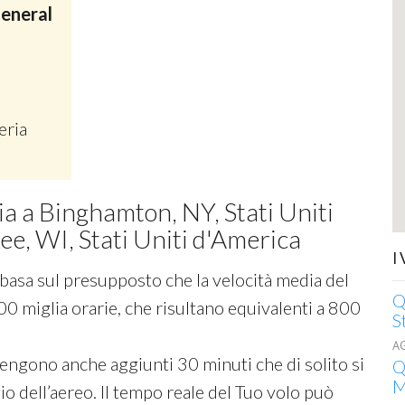
eneral
eria
ia a Binghamton, NY, Stati Uniti
e, WI, Stati Uniti d'America
I
si basa sul presupposto che la velocità media del
Q
00 miglia orarie, che risultano equivalenti a 800
S
A
 vengono anche aggiunti 30 minuti che di solito si
Q
M
o dell’aereo. Il tempo reale del Tuo volo può