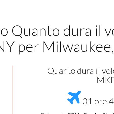
o Quanto dura il v
NY per Milwaukee
Quanto dura il vo
MK
01 ore 4