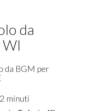
olo da
, WI
lo da BGM per
E
2 minuti