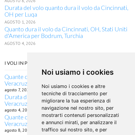
AGOSTO 8, 2026
Durata del volo quanto dura il volo da Cincinnati,
OH per Luqa
AGOSTO 1, 2026
Quanto dura il volo da Cincinnati, OH, Stati Uniti
d'America per Bodrum, Turchia
AGOSTO 4, 2026
I VOLI IN PARTENZA DA VERACRUZ, VERACRUZ
Noi usiamo i cookies
Quante ore di volo occorrono da Veracruz,
Veracruz a Raleigh, NC?
Noi usiamo i cookies e altre
agosto 7, 2026
tecniche di tracciamento per
Durata del volo Quanto dura il volo da Veracruz,
migliorare la tua esperienza di
Veracruz per Ivano-Frankovsk
navigazione nel nostro sito, per
agosto 4, 2026
mostrarti contenuti personalizzati
Quante ore di volo occorrono da Veracruz,
e annunci mirati, per analizzare il
Veracruz a Saint John, NB?
traffico sul nostro sito, e per
agosto 8, 2026