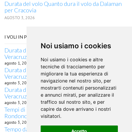
Durata del volo Quanto dura il volo da Dalaman
per Cracovia
AGOSTO 3, 2026
I VOLI IN PARTENZA DA VERACRUZ, VERACRUZ
Noi usiamo i cookies
Durata del volo quanto dura il volo da Veracruz,
Veracruz per Aberdeen
Noi usiamo i cookies e altre
agosto 1, 2026
tecniche di tracciamento per
Durata del volo quanto dura il volo da Veracruz,
migliorare la tua esperienza di
Veracruz per Zakynthos
navigazione nel nostro sito, per
agosto 3, 2026
mostrarti contenuti personalizzati
Durata del volo quanto dura il volo da Veracruz,
e annunci mirati, per analizzare il
Veracruz per Marrakech
traffico sul nostro sito, e per
agosto 3, 2026
Tempi di percorrenza volo Veracruz, Veracruz
capire da dove arrivano i nostri
Rondonopolis
visitatori.
agosto 3, 2026
Tempo da Veracruz, Veracruz a Curitiba in aereo
Accetto