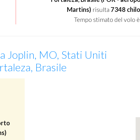
Martins)
risulta
7348 chil
Tempo stimato del volo è
a Joplin, MO, Stati Uniti
taleza, Brasile
orto
ns)