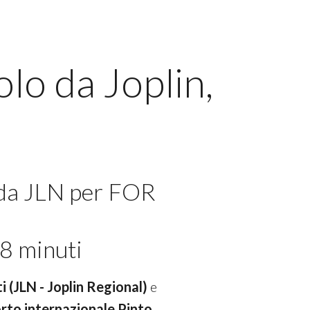
lo da Joplin,
 da JLN per FOR
8 minuti
ti (JLN - Joplin Regional)
e
orto internazionale Pinto