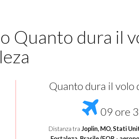
o Quanto dura il vo
leza
Quanto dura il volo
09 ore 3
Distanza tra
Joplin, MO, Stati Uni
Fortaleza, Brasile (FOR - aerop