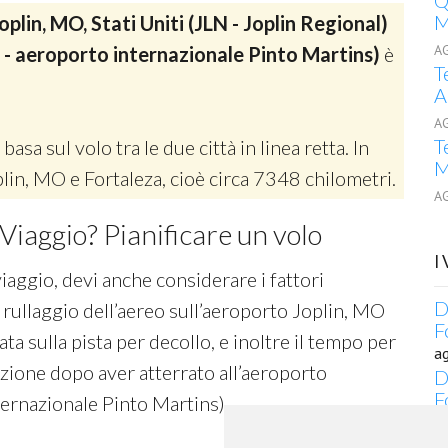
Q
M
oplin, MO, Stati Uniti (JLN - Joplin Regional)
A
R - aeroporto internazionale Pinto Martins)
è
T
A
A
T
 basa sul volo tra le due città in linea retta. In
M
oplin, MO e Fortaleza, cioè circa 7348 chilometri.
A
Viaggio? Pianificare un volo
I
viaggio, devi anche considerare i fattori
D
 rullaggio dell’aereo sull’aeroporto Joplin, MO
F
ta sulla pista per decollo, e inoltre il tempo per
a
azione dopo aver atterrato all’aeroporto
D
F
ernazionale Pinto Martins) .
a
T