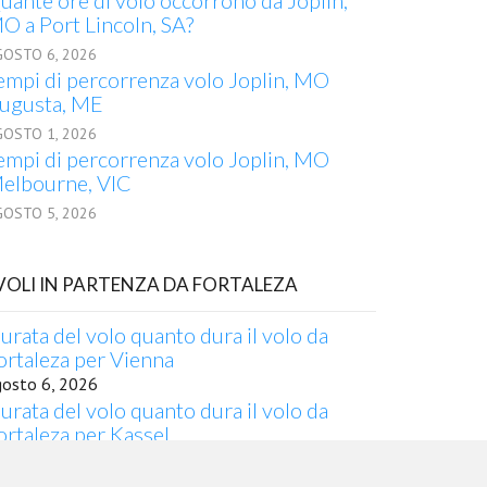
uante ore di volo occorrono da Joplin,
O a Port Lincoln, SA?
GOSTO 6, 2026
empi di percorrenza volo Joplin, MO
ugusta, ME
GOSTO 1, 2026
empi di percorrenza volo Joplin, MO
elbourne, VIC
GOSTO 5, 2026
 VOLI IN PARTENZA DA FORTALEZA
urata del volo quanto dura il volo da
ortaleza per Vienna
gosto 6, 2026
urata del volo quanto dura il volo da
ortaleza per Kassel
gosto 4, 2026
empo da Fortaleza a Birmingham, AL in