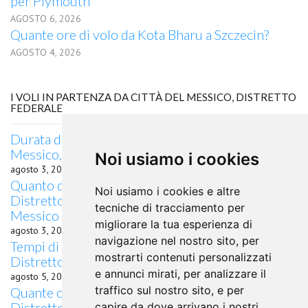
per Plymouth
AGOSTO 6, 2026
Quante ore di volo da Kota Bharu a Szczecin?
AGOSTO 4, 2026
I VOLI IN PARTENZA DA CITTÀ DEL MESSICO, DISTRETTO
FEDERALE
Durata del volo quanto dura il volo da Città del
Messico, Distretto Federale per Colombo
Noi usiamo i cookies
agosto 3, 2026
Quanto dura il volo da Città del Messico,
Noi usiamo i cookies e altre
Distretto Federale, Giappone per Sapporo,
tecniche di tracciamento per
Messico
migliorare la tua esperienza di
agosto 3, 2026
navigazione nel nostro sito, per
Tempi di percorrenza volo Città del Messico,
mostrarti contenuti personalizzati
Distretto Federale Siviglia
e annunci mirati, per analizzare il
agosto 5, 2026
traffico sul nostro sito, e per
Quante ore di volo da Città del Messico,
Distretto Federale a Oviedo?
capire da dove arrivano i nostri