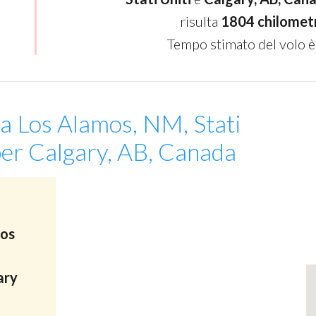
risulta
1804 chilomet
Tempo stimato del volo è
da Los Alamos, NM, Stati
per Calgary, AB, Canada
Los
ary