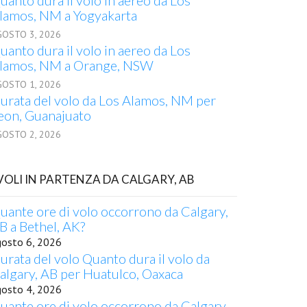
uanto dura il volo in aereo da Los
lamos, NM a Yogyakarta
GOSTO 3, 2026
uanto dura il volo in aereo da Los
lamos, NM a Orange, NSW
GOSTO 1, 2026
urata del volo da Los Alamos, NM per
eon, Guanajuato
GOSTO 2, 2026
 VOLI IN PARTENZA DA CALGARY, AB
uante ore di volo occorrono da Calgary,
B a Bethel, AK?
gosto 6, 2026
urata del volo Quanto dura il volo da
algary, AB per Huatulco, Oaxaca
gosto 4, 2026
uante ore di volo occorrono da Calgary,