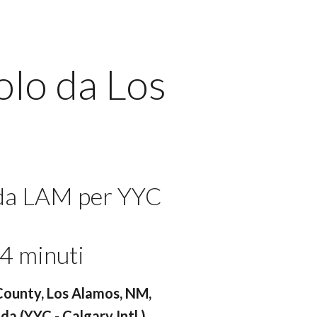
olo da Los
 da LAM per YYC
4 minuti
County, Los Alamos, NM,
da (YYC - Calgary Intl.)