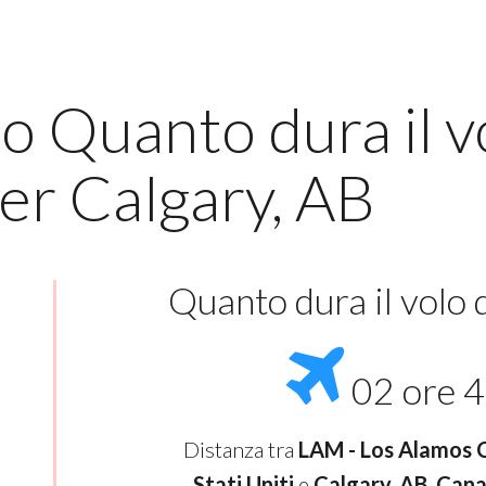
o Quanto dura il v
r Calgary, AB
Quanto dura il volo
02 ore 4
Distanza tra
LAM - Los Alamos 
Stati Uniti
e
Calgary, AB, Cana