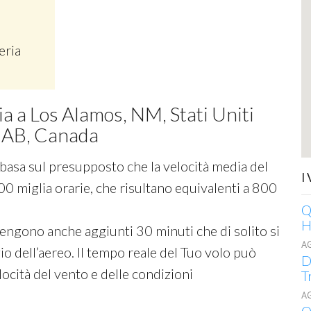
eria
ia a Los Alamos, NM, Stati Uniti
, AB, Canada
si basa sul presupposto che la velocità media del
I
00 miglia orarie, che risultano equivalenti a 800
Q
H
 vengono anche aggiunti 30 minuti che di solito si
A
o dell’aereo. Il tempo reale del Tuo volo può
D
ocità del vento e delle condizioni
T
A