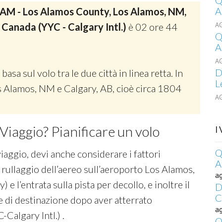
Q
A
AM - Los Alamos County, Los Alamos, NM,
A
, Canada (YYC - Calgary Intl.)
è 02 ore 44
Q
A
A
D
 basa sul volo tra le due città in linea retta. In
L
Los Alamos, NM e Calgary, AB, cioè circa 1804
A
Viaggio? Pianificare un volo
I
Q
viaggio, devi anche considerare i fattori
A
 rullaggio dell’aereo sull’aeroporto Los Alamos,
a
l’entrata sulla pista per decollo, e inoltre il
D
C
e di destinazione dopo aver atterrato
a
-Calgary Intl.) .
Q