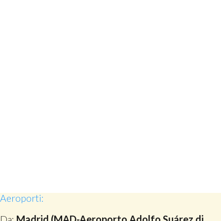
Aeroporti:
Da:
Madrid (MAD-Aeroporto Adolfo Suárez di