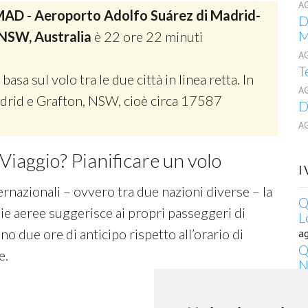
A
AD - Aeroporto Adolfo Suárez di Madrid-
D
M
 NSW, Australia
è 22 ore 22 minuti
A
T
 basa sul volo tra le due città in linea retta. In
A
Madrid e Grafton, NSW, cioè circa 17587
D
A
Viaggio? Pianificare un volo
I
ernazionali – ovvero tra due nazioni diverse – la
Q
e aeree suggerisce ai propri passeggeri di
L
o due ore di anticipo rispetto all’orario di
a
Q
e.
N
a
D