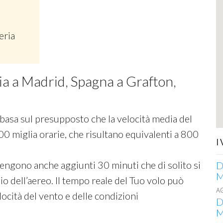
eria
cia a Madrid, Spagna a Grafton,
si basa sul presupposto che la velocità media del
00 miglia orarie, che risultano equivalenti a 800
I
 vengono anche aggiunti 30 minuti che di solito si
D
M
o dell’aereo. Il tempo reale del Tuo volo può
A
ocità del vento e delle condizioni
D
M