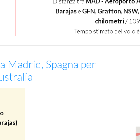
Distanza tra
MAD - Aeroporto A
Barajas
e
GFN, Grafton, NSW, 
chilometri
/ 109
Tempo stimato del volo è
da Madrid, Spagna per
stralia
to
rajas)