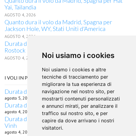
Quanto dura il volo da Madrid, Spagna per Hat
Yai, Tailandia
AGOSTO 4, 2026
Quanto dura il volo da Madrid, Spagna per
Jackson Hole, WY, Stati Uniti d'America
AGOSTO 4, 2026
Durata del volo quanto dura il volo da Madrid per
Rostock
Noi usiamo i cookies
AGOSTO 4, 2026
Noi usiamo i cookies e altre
tecniche di tracciamento per
I VOLI IN PARTENZA DA LIEPAJA
migliorare la tua esperienza di
Durata del volo da Liepaja per Ottawa, ON
navigazione nel nostro sito, per
agosto 5, 2026
mostrarti contenuti personalizzati
Durata del volo da Liepaja per Graz
e annunci mirati, per analizzare il
agosto 4, 2026
traffico sul nostro sito, e per
Durata del volo quanto dura il volo da Liepaja per
capire da dove arrivano i nostri
Vinh
visitatori.
agosto 4, 2026