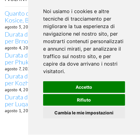
Noi usiamo i cookies e altre
Quanto dura il volo da Cascavel, Slovacchia per
tecniche di tracciamento per
Kosice, Brasile
migliorare la tua esperienza di
agosto 3, 2026
Durata del volo quanto dura il volo da Cascavel
navigazione nel nostro sito, per
per Brno
mostrarti contenuti personalizzati
agosto 4, 2026
e annunci mirati, per analizzare il
Durata del volo Quanto dura il volo da Cascavel
traffico sul nostro sito, e per
per Phuket
capire da dove arrivano i nostri
agosto 7, 2026
visitatori.
Durata del volo quanto dura il volo da Cascavel
per Kozhikode
Accetto
agosto 4, 2026
Durata del volo quanto dura il volo da Cascavel
Rifiuto
per Luqa
agosto 1, 2026
Cambia le mie impostazioni