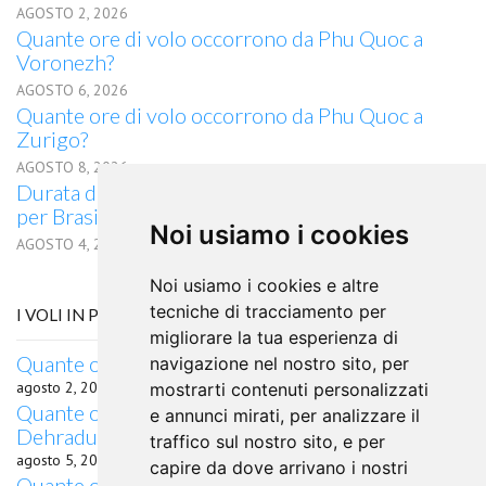
AGOSTO 2, 2026
Quante ore di volo occorrono da Phu Quoc a
Voronezh?
AGOSTO 6, 2026
Quante ore di volo occorrono da Phu Quoc a
Zurigo?
AGOSTO 8, 2026
Durata del volo quanto dura il volo da Phu Quoc
per Brasilia
Noi usiamo i cookies
AGOSTO 4, 2026
Noi usiamo i cookies e altre
tecniche di tracciamento per
I VOLI IN PARTENZA DA VILNIUS
migliorare la tua esperienza di
Quante ore di volo da Vilnius a Gander, NL?
navigazione nel nostro sito, per
agosto 2, 2026
mostrarti contenuti personalizzati
Quante ore di volo occorrono da Vilnius a
e annunci mirati, per analizzare il
Dehradun?
traffico sul nostro sito, e per
agosto 5, 2026
capire da dove arrivano i nostri
Quante ore di volo da Vilnius a Spalato?