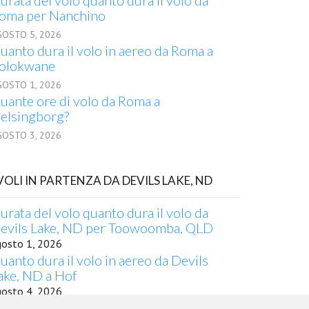
urata del volo quanto dura il volo da
oma per Nanchino
GOSTO 5, 2026
uanto dura il volo in aereo da Roma a
olokwane
GOSTO 1, 2026
uante ore di volo da Roma a
elsingborg?
GOSTO 3, 2026
 VOLI IN PARTENZA DA DEVILS LAKE, ND
urata del volo quanto dura il volo da
evils Lake, ND per Toowoomba, QLD
gosto 1, 2026
uanto dura il volo in aereo da Devils
ake, ND a Hof
gosto 4, 2026
uante ore di volo da Devils Lake, ND a