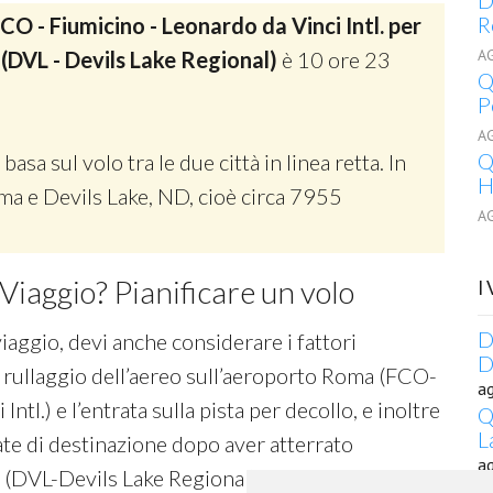
D
R
CO - Fiumicino - Leonardo da Vinci Intl. per
A
i (DVL - Devils Lake Regional)
è 10 ore 23
Q
P
A
Q
 basa sul volo tra le due città in linea retta. In
H
oma e Devils Lake, ND, cioè circa 7955
A
Viaggio? Pianificare un volo
I
D
viaggio, devi anche considerare i fattori
D
 rullaggio dell’aereo sull’aeroporto Roma (FCO-
a
ntl.) e l’entrata sulla pista per decollo, e inoltre
Q
L
ate di destinazione dopo aver atterrato
a
 (DVL-Devils Lake Regional) .
Q