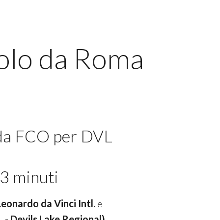
volo da Roma
 da FCO per DVL
3 minuti
Leonardo da Vinci Intl.
e
L - Devils Lake Regional)