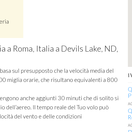
eria
ia a Roma, Italia a Devils Lake, ND,
si basa sul presupposto che la velocità media del
I
00 miglia orarie, che risultano equivalenti a 800
Q
P
 vengono anche aggiunti 30 minuti che di solito si
A
o dell’aereo. Il tempo reale del Tuo volo può
Q
ocità del vento e delle condizioni
R
A