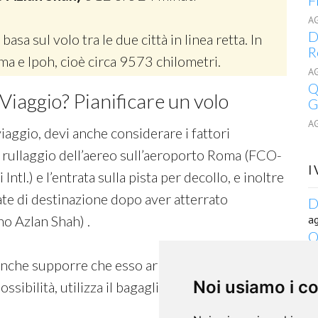
F
A
D
 basa sul volo tra le due città in linea retta. In
R
oma e Ipoh, cioè circa 9573 chilometri.
A
Q
Viaggio? Pianificare un volo
G
A
viaggio, devi anche considerare i fattori
 rullaggio dell’aereo sull’aeroporto Roma (FCO-
I
ntl.) e l’entrata sulla pista per decollo, e inoltre
ate di destinazione dopo aver atterrato
D
no Azlan Shah) .
a
Q
R
anche supporre che esso arrivi in ritardo, perciò
a
Noi usiamo i c
Q
possibilità, utilizza il bagaglio a mano.
S
a