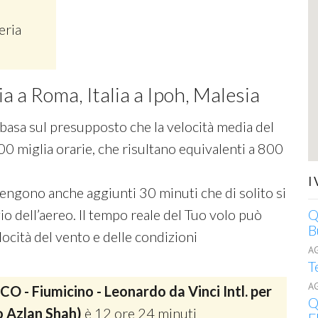
eria
ia a Roma, Italia a Ipoh, Malesia
si basa sul presupposto che la velocità media del
00 miglia orarie, che risultano equivalenti a 800
I
 vengono anche aggiunti 30 minuti che di solito si
o dell’aereo. Il tempo reale del Tuo volo può
Q
B
ocità del vento e delle condizioni
A
T
A
CO - Fiumicino - Leonardo da Vinci Intl. per
Q
o Azlan Shah)
è 12 ore 24 minuti