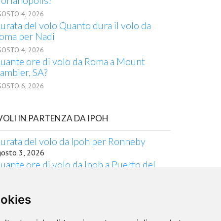
lorianopolis?
GOSTO 4, 2026
urata del volo Quanto dura il volo da
oma per Nadi
GOSTO 4, 2026
uante ore di volo da Roma a Mount
ambier, SA?
GOSTO 6, 2026
 VOLI IN PARTENZA DA IPOH
urata del volo da Ipoh per Ronneby
gosto 3, 2026
uante ore di volo da Ipoh a Puerto del
osario?
gosto 5, 2026
ookies
uanto dura il volo in aereo da Ipoh a
pokane, WA
gosto 5, 2026