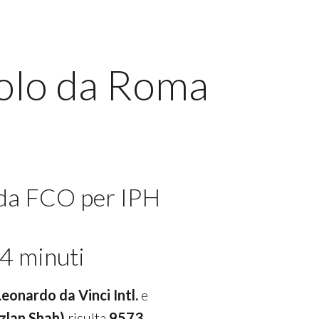
volo da Roma
 da FCO per IPH
4 minuti
Leonardo da Vinci Intl.
e
Azlan Shah)
risulta
9573