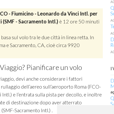
A
Q
S
CO - Fiumicino - Leonardo da Vinci Intl. per
A
i (SMF - Sacramento Intl.)
è 12 ore 50 minuti
T
A
 basa sul volo tra le due città in linea retta. In
D
R
Roma e Sacramento, CA, cioè circa 9920
A
Viaggio? Pianificare un volo
I
viaggio, devi anche considerare i fattori
D
M
 rullaggio dell’aereo sull’aeroporto Roma (FCO-
a
ntl.) e l’entrata sulla pista per decollo, e inoltre
Q
ate di destinazione dopo aver atterrato
S
a
 (SMF-Sacramento Intl.) .