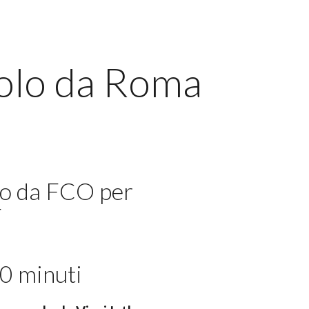
volo da Roma
lo da FCO per
F
0 minuti