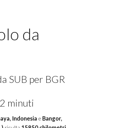
olo da
 da SUB per BGR
2 minuti
baya, Indonesia
e
Bangor,
.)
risulta
15850 chilometri