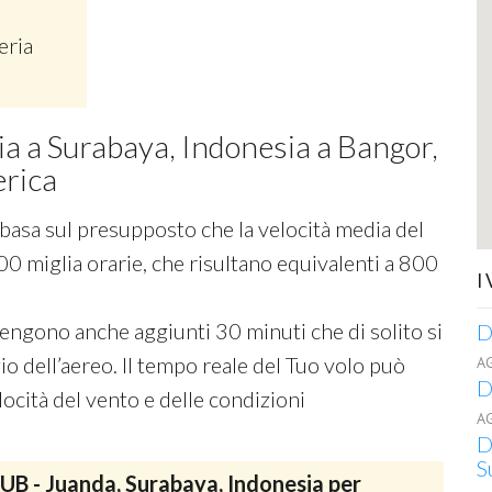
eria
cia a Surabaya, Indonesia a Bangor,
erica
si basa sul presupposto che la velocità media del
00 miglia orarie, che risultano equivalenti a 800
I
 vengono anche aggiunti 30 minuti che di solito si
D
o dell’aereo. Il tempo reale del Tuo volo può
A
D
ocità del vento e delle condizioni
A
D
S
UB - Juanda, Surabaya, Indonesia per