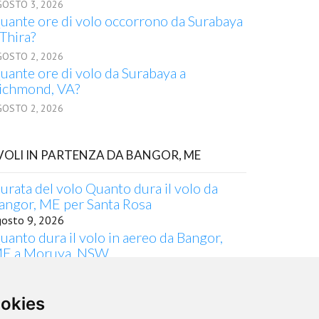
GOSTO 3, 2026
uante ore di volo occorrono da Surabaya
 Thira?
GOSTO 2, 2026
uante ore di volo da Surabaya a
ichmond, VA?
GOSTO 2, 2026
 VOLI IN PARTENZA DA BANGOR, ME
urata del volo Quanto dura il volo da
angor, ME per Santa Rosa
gosto 9, 2026
uanto dura il volo in aereo da Bangor,
E a Moruya, NSW
gosto 2, 2026
urata del volo quanto dura il volo da
ookies
angor, ME per Khon Kaen
gosto 7, 2026