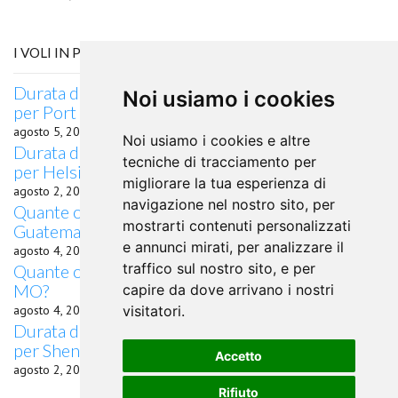
I VOLI IN PARTENZA DA TOPEKA, KS
Durata del volo Quanto dura il volo da Topeka, KS
Noi usiamo i cookies
per Port Harcourt
agosto 5, 2026
Noi usiamo i cookies e altre
Durata del volo quanto dura il volo da Topeka, KS
tecniche di tracciamento per
per Helsinki
migliorare la tua esperienza di
agosto 2, 2026
navigazione nel nostro sito, per
Quante ore di volo da Topeka, KS a Città del
mostrarti contenuti personalizzati
Guatemala?
e annunci mirati, per analizzare il
agosto 4, 2026
traffico sul nostro sito, e per
Quante ore di volo da Topeka, KS a Kirksville,
MO?
capire da dove arrivano i nostri
agosto 4, 2026
visitatori.
Durata del volo quanto dura il volo da Topeka, KS
per Shenyang
Accetto
agosto 2, 2026
Rifiuto