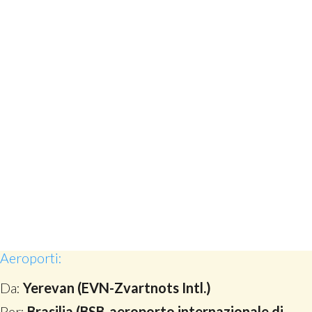
Aeroporti:
Da:
Yerevan (EVN-Zvartnots Intl.)
Per:
Brasilia (BSB-aeroporto internazionale di