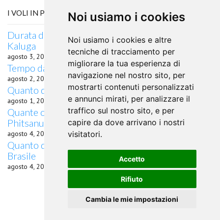
I VOLI IN PARTENZA DA BRASILIA
Noi usiamo i cookies
Durata del volo quanto dura il volo da Brasilia per
Noi usiamo i cookies e altre
Kaluga
tecniche di tracciamento per
agosto 3, 2026
migliorare la tua esperienza di
Tempo da Brasilia a Forde in aereo
navigazione nel nostro sito, per
agosto 2, 2026
mostrarti contenuti personalizzati
Quanto dura il volo in aereo da Brasilia a Catania
e annunci mirati, per analizzare il
agosto 1, 2026
traffico sul nostro sito, e per
Quante ore di volo occorrono da Brasilia a
Phitsanulok?
capire da dove arrivano i nostri
agosto 4, 2026
visitatori.
Quanto dura il volo da Brasilia, Brasile per Macaé,
Brasile
Accetto
agosto 4, 2026
Rifiuto
Cambia le mie impostazioni