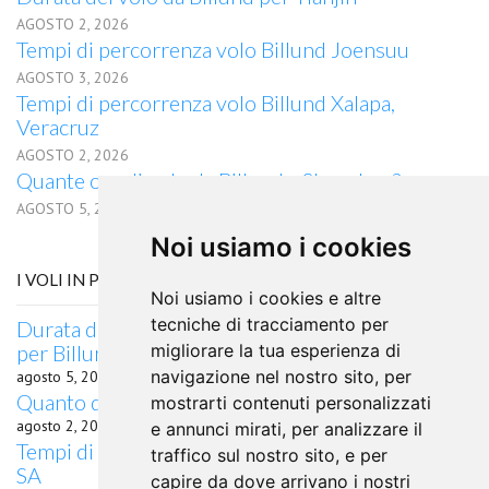
AGOSTO 2, 2026
Tempi di percorrenza volo Billund Joensuu
AGOSTO 3, 2026
Tempi di percorrenza volo Billund Xalapa,
Veracruz
AGOSTO 2, 2026
Quante ore di volo da Billund a Shenzhen?
AGOSTO 5, 2026
Noi usiamo i cookies
I VOLI IN PARTENZA DA SANDEFJORD
Noi usiamo i cookies e altre
tecniche di tracciamento per
Durata del volo quanto dura il volo da Sandefjord
per Billund
migliorare la tua esperienza di
navigazione nel nostro sito, per
agosto 5, 2026
Quanto dura il volo in aereo da Sandefjord a Pisa
mostrarti contenuti personalizzati
agosto 2, 2026
e annunci mirati, per analizzare il
Tempi di percorrenza volo Sandefjord Whyalla,
traffico sul nostro sito, e per
SA
capire da dove arrivano i nostri