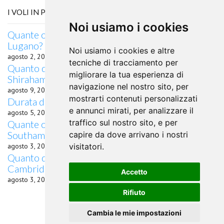
I VOLI IN PARTENZA DA DENPASAR
Noi usiamo i cookies
Quante ore di volo occorrono da Denpasar a
Lugano?
Noi usiamo i cookies e altre
agosto 2, 2026
tecniche di tracciamento per
Quanto dura il volo in aereo da Denpasar a
migliorare la tua esperienza di
Shirahama
navigazione nel nostro sito, per
agosto 9, 2026
mostrarti contenuti personalizzati
Durata del volo da Denpasar per Orenburg
e annunci mirati, per analizzare il
agosto 5, 2026
traffico sul nostro sito, e per
Quante ore di volo occorrono da Denpasar a
Southampton?
capire da dove arrivano i nostri
agosto 3, 2026
visitatori.
Quanto dura il volo in aereo da Denpasar a
Cambridge
Accetto
agosto 3, 2026
Rifiuto
Cambia le mie impostazioni