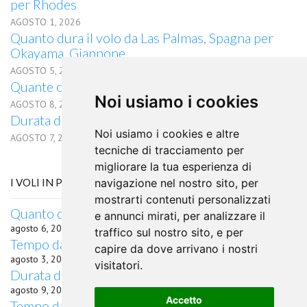
per Rhodes
AGOSTO 1, 2026
Quanto dura il volo da Las Palmas, Spagna per
Okayama, Giappone
AGOSTO 5, 2026
Quante ore di volo da Las Palmas a Timisoara?
Noi usiamo i cookies
AGOSTO 8, 2026
Durata del volo da Las Palmas per Mangalore
Noi usiamo i cookies e altre
AGOSTO 7, 2026
tecniche di tracciamento per
migliorare la tua esperienza di
I VOLI IN PARTENZA DA LULEA
navigazione nel nostro sito, per
mostrarti contenuti personalizzati
Quanto dura il volo in aereo da Lulea a Bourgas
e annunci mirati, per analizzare il
agosto 6, 2026
traffico sul nostro sito, e per
Tempo da Lulea a Fiume in aereo
capire da dove arrivano i nostri
agosto 3, 2026
visitatori.
Durata del volo da Lulea per Muscat
agosto 9, 2026
Accetto
Tempo da Lulea a Brjansk in aereo