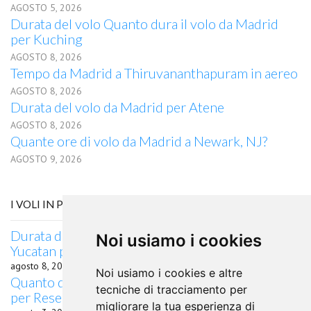
AGOSTO 5, 2026
Durata del volo Quanto dura il volo da Madrid
per Kuching
AGOSTO 8, 2026
Tempo da Madrid a Thiruvananthapuram in aereo
AGOSTO 8, 2026
Durata del volo da Madrid per Atene
AGOSTO 8, 2026
Quante ore di volo da Madrid a Newark, NJ?
AGOSTO 9, 2026
I VOLI IN PARTENZA DA MERIDA, YUCATAN
Durata del volo quanto dura il volo da Merida,
Noi usiamo i cookies
Yucatan per Hanamaki
agosto 8, 2026
Noi usiamo i cookies e altre
Quanto dura il volo da Merida, Yucatan, Brasile
tecniche di tracciamento per
per Resende, Messico
migliorare la tua esperienza di