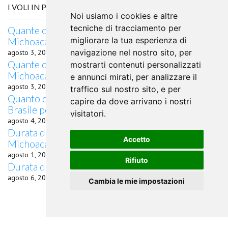
I VOLI IN PARTENZA DA URUAPAN, MICHOACAN
Noi usiamo i cookies e altre
tecniche di tracciamento per
Quante ore di volo occorrono da Uruapan,
Michoacan a Salisburgo?
migliorare la tua esperienza di
navigazione nel nostro sito, per
agosto 3, 2026
Quante ore di volo occorrono da Uruapan,
mostrarti contenuti personalizzati
Michoacan a Charleston, SC?
e annunci mirati, per analizzare il
agosto 3, 2026
traffico sul nostro sito, e per
Quanto dura il volo da Uruapan, Michoacan,
capire da dove arrivano i nostri
Brasile per Recife, Messico
visitatori.
agosto 4, 2026
Durata del volo quanto dura il volo da Uruapan,
Accetto
Michoacan per Saarbrücken
agosto 1, 2026
Rifiuto
Durata del volo da Uruapan, Michoacan per Växjö
agosto 6, 2026
Cambia le mie impostazioni