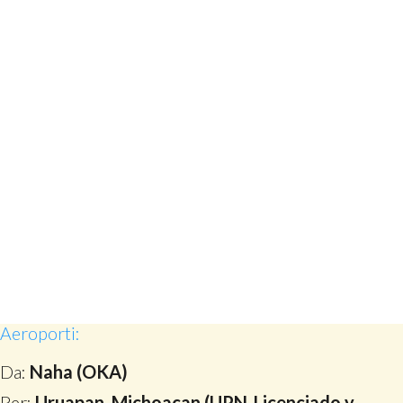
Aeroporti:
Da:
Naha (OKA)
Per:
Uruapan, Michoacan (UPN-Licenciado y