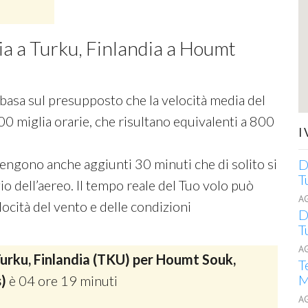
cia a Turku, Finlandia a Houmt
si basa sul presupposto che la velocità media del
00 miglia orarie, che risultano equivalenti a 800
I
 vengono anche aggiunti 30 minuti che di solito si
D
T
o dell’aereo. Il tempo reale del Tuo volo può
A
ocità del vento e delle condizioni
D
T
A
urku, Finlandia (TKU) per Houmt Souk,
T
M
s)
è 04 ore 19 minuti
A