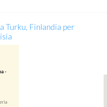
a Turku, Finlandia per
isia
a -
eria