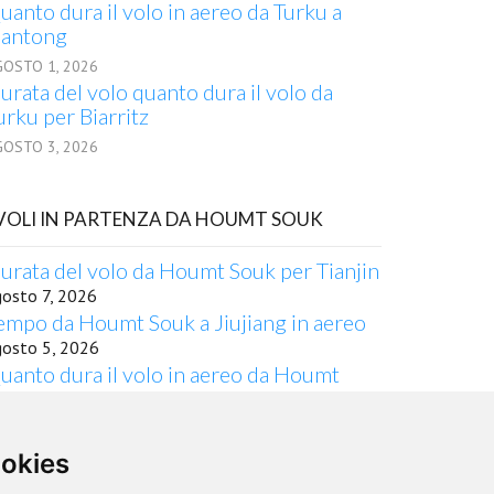
uanto dura il volo in aereo da Turku a
antong
GOSTO 1, 2026
urata del volo quanto dura il volo da
urku per Biarritz
GOSTO 3, 2026
 VOLI IN PARTENZA DA HOUMT SOUK
urata del volo da Houmt Souk per Tianjin
gosto 7, 2026
empo da Houmt Souk a Jiujiang in aereo
gosto 5, 2026
uanto dura il volo in aereo da Houmt
ouk a Chennai
gosto 4, 2026
uante ore di volo occorrono da Houmt
ookies
ouk a Sao Jose do Rio Preto?