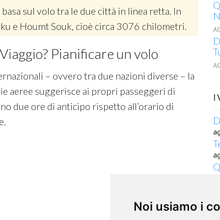
Q
 basa sul volo tra le due città in linea retta. In
N
urku e Houmt Souk, cioè circa 3076 chilometri.
A
D
Viaggio? Pianificare un volo
T
A
ernazionali – ovvero tra due nazioni diverse – la
e aeree suggerisce ai propri passeggeri di
I
o due ore di anticipo rispetto all’orario di
D
e.
a
T
a
Q
S
a
Q
Noi usiamo i c
S