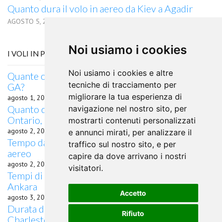
Quanto dura il volo in aereo da Kiev a Agadir
AGOSTO 5, 2026
Noi usiamo i cookies
I VOLI IN PARTENZA DA CHARLESTON, WV
Noi usiamo i cookies e altre
Quante ore di volo da Charleston, WV a Augusta,
tecniche di tracciamento per
GA?
migliorare la tua esperienza di
agosto 1, 2026
Quanto dura il volo in aereo da Charleston, WV a
navigazione nel nostro sito, per
Ontario, CA
mostrarti contenuti personalizzati
agosto 2, 2026
e annunci mirati, per analizzare il
Tempo da Charleston, WV a Bathurst, NSW in
traffico sul nostro sito, e per
aereo
capire da dove arrivano i nostri
agosto 2, 2026
visitatori.
Tempi di percorrenza volo Charleston, WV
Ankara
Accetto
agosto 3, 2026
Durata del volo quanto dura il volo da
Rifiuto
Charleston, WV per Narrabri, NSW