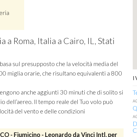
eria
a a Roma, Italia a Cairo, IL, Stati
si basa sul presupposto che la velocità media del
00 miglia orarie, che risultano equivalenti a 800
I
 vengono anche aggiunti 30 minuti che di solito si
T
o dell’aereo. Il tempo reale del Tuo volo può
A
Q
ocità del vento e delle condizioni
A
D
C
CO - Fiumicino - Leonardo da Vinci Intl. per