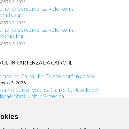
GOSTO 1, 2026
empi di percorrenza volo Roma
dimburgo
GOSTO 6, 2026
empi di percorrenza volo Roma
hongqing
GOSTO 3, 2026
 VOLI IN PARTENZA DA CAIRO, IL
empo da Cairo, IL a Düsseldorf in aereo
gosto 2, 2026
uanto dura il volo da Cairo, IL, Brasile per
acaé, Stati Uniti d'America
gosto 5, 2026
urata del volo Quanto dura il volo da
ookies
airo, IL per Hanoi
gosto 6, 2026