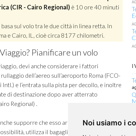
A
rica (CIR - Cairo Regional)
è 10 ore 40 minuti
T
E
A
 basa sul volo tra le due città in linea retta. In
T
ma e Cairo, IL, cioè circa 8177 chilometri.
C
A
Viaggio? Pianificare un volo
viaggio, devi anche considerare i fattori
I
 rullaggio dell’aereo sull’aeroporto Roma (FCO-
T
ntl.) e l’entrata sulla pista per decollo, e inoltre
a
ate di destinazione dopo aver atterrato
Q
M
airo Regional) .
a
D
Noi usiamo i c
C
anche supporre che esso arrivi in ritardo, perciò
a
possibilità, utilizza il bagaglio a mano.