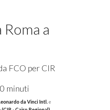
a Roma a
 da FCO per CIR
0 minuti
Leonardo da Vinci Intl.
e
a (CIR - Cairo Regional)