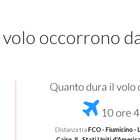
 volo occorrono d
Quanto dura il volo
10 ore 4
Distanza tra
FCO - Fiumicino - 
Cairo, IL, Stati Uniti d'Americ