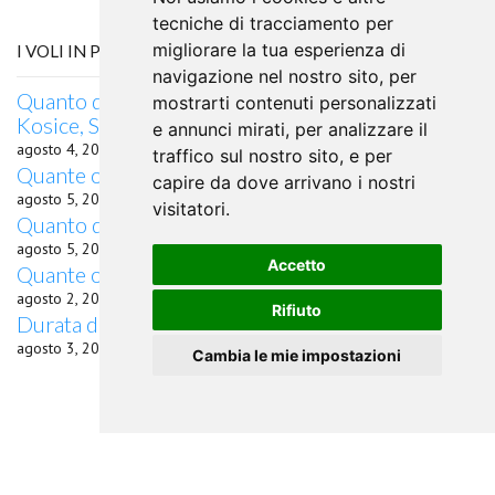
tecniche di tracciamento per
migliorare la tua esperienza di
I VOLI IN PARTENZA DA MADRID
navigazione nel nostro sito, per
Quanto dura il volo da Madrid, Slovacchia per
mostrarti contenuti personalizzati
Kosice, Spagna
e annunci mirati, per analizzare il
agosto 4, 2026
traffico sul nostro sito, e per
Quante ore di volo da Madrid a Cedar Rapids, IA?
capire da dove arrivano i nostri
agosto 5, 2026
visitatori.
Quanto dura il volo in aereo da Madrid a Usinsk
agosto 5, 2026
Accetto
Quante ore di volo da Madrid a Sioux City, IA?
agosto 2, 2026
Rifiuto
Durata del volo da Madrid per Baltimora, MD
agosto 3, 2026
Cambia le mie impostazioni