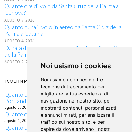
Quante ore di volo da Santa Cruz de la Palma a
Genova?
AGOSTO 3, 2026
Quanto dura il volo in aereo da Santa Cruz de la
Palma a Catania
AGOSTO 4, 2026
Durata del volo quanto dura il volo da Santa Cruz
de la Palma per Jamestown, NY
AGOSTO 3, 2026
Noi usiamo i cookies
Noi usiamo i cookies e altre
I VOLI IN PARTENZA DA GUANGZHOU
tecniche di tracciamento per
Quanto dura il volo in aereo da Guangzhou a
migliorare la tua esperienza di
Portland, ME
navigazione nel nostro sito, per
agosto 3, 2026
mostrarti contenuti personalizzati
Quante ore di volo da Guangzhou a Salvador?
e annunci mirati, per analizzare il
agosto 1, 2026
traffico sul nostro sito, e per
Quanto dura il volo in aereo da Guangzhou a
capire da dove arrivano i nostri