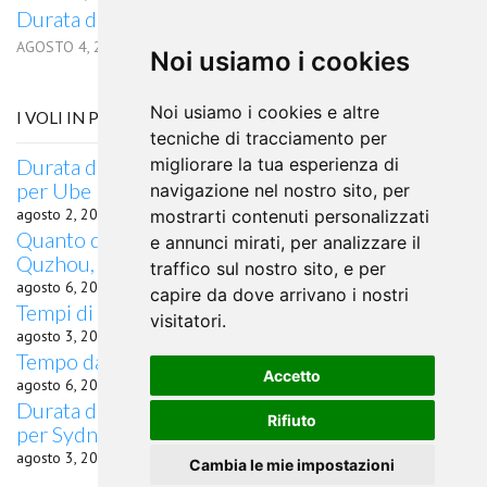
Durata del volo da Ulsan per Zagabria
AGOSTO 4, 2026
Noi usiamo i cookies
Noi usiamo i cookies e altre
I VOLI IN PARTENZA DA BELGRADO
tecniche di tracciamento per
Durata del volo quanto dura il volo da Belgrado
migliorare la tua esperienza di
per Ube
navigazione nel nostro sito, per
agosto 2, 2026
mostrarti contenuti personalizzati
Quanto dura il volo da Belgrado, Cina per
e annunci mirati, per analizzare il
Quzhou, Serbia
traffico sul nostro sito, e per
agosto 6, 2026
capire da dove arrivano i nostri
Tempi di percorrenza volo Belgrado Siviglia
visitatori.
agosto 3, 2026
Tempo da Belgrado a Goa in aereo
Accetto
agosto 6, 2026
Durata del volo quanto dura il volo da Belgrado
Rifiuto
per Sydney, NSW
agosto 3, 2026
Cambia le mie impostazioni