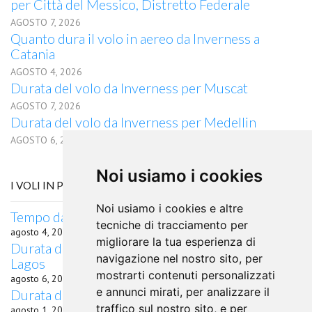
per Città del Messico, Distretto Federale
AGOSTO 7, 2026
Quanto dura il volo in aereo da Inverness a
Catania
AGOSTO 4, 2026
Durata del volo da Inverness per Muscat
AGOSTO 7, 2026
Durata del volo da Inverness per Medellin
AGOSTO 6, 2026
Noi usiamo i cookies
I VOLI IN PARTENZA DA LIPETSK
Noi usiamo i cookies e altre
Tempo da Lipetsk a Heringsdorf in aereo
tecniche di tracciamento per
agosto 4, 2026
migliorare la tua esperienza di
Durata del volo quanto dura il volo da Lipetsk per
navigazione nel nostro sito, per
Lagos
mostrarti contenuti personalizzati
agosto 6, 2026
e annunci mirati, per analizzare il
Durata del volo da Lipetsk per Kolkata
traffico sul nostro sito, e per
agosto 1, 2026