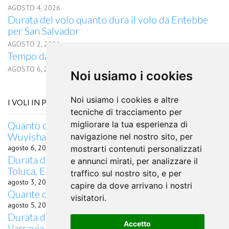
AGOSTO 4, 2026
Durata del volo quanto dura il volo da Entebbe
per San Salvador
AGOSTO 2, 2026
Tempo da Entebbe a Albany, NY in aereo
AGOSTO 6, 2026
Noi usiamo i cookies
Noi usiamo i cookies e altre
I VOLI IN PARTENZA DA PALMAS
tecniche di tracciamento per
Quanto dura il volo da Palmas, Cina per
migliorare la tua esperienza di
Wuyishan, Brasile
navigazione nel nostro sito, per
agosto 6, 2026
mostrarti contenuti personalizzati
Durata del volo quanto dura il volo da Palmas per
e annunci mirati, per analizzare il
Toluca, Estado de Mexico
traffico sul nostro sito, e per
agosto 3, 2026
capire da dove arrivano i nostri
Quante ore di volo da Palmas a Oviedo?
visitatori.
agosto 5, 2026
Durata del volo quanto dura il volo da Palmas per
Accetto
Varsavia