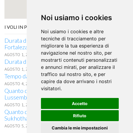
Noi usiamo i cookies
I VOLI IN PARTENZA DA MALMÖ
Noi usiamo i cookies e altre
tecniche di tracciamento per
Durata del volo Quanto dura il volo da Malmö per
migliorare la tua esperienza di
Fortaleza
navigazione nel nostro sito, per
AGOSTO 1, 2026
mostrarti contenuti personalizzati
Durata del volo da Malmö per Naha
e annunci mirati, per analizzare il
AGOSTO 1, 2026
traffico sul nostro sito, e per
Tempo da Malmö a Columbia, SC in aereo
capire da dove arrivano i nostri
AGOSTO 4, 2026
visitatori.
Quanto dura il volo da Malmö, Svezia per
Lussemburgo, Lussemburgo
Accetto
AGOSTO 1, 2026
Quanto dura il volo in aereo da Malmö a
Rifiuto
Sukhothai
AGOSTO 5, 2026
Cambia le mie impostazioni