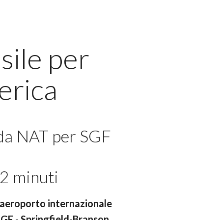
sile per
erica
 da NAT per SGF
2 minuti
- aeroporto internazionale
GF - Springfield-Branson