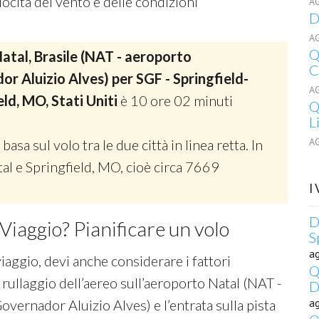
ocità del vento e delle condizioni
A
D
A
Q
atal, Brasile (NAT - aeroporto
C
or Aluizio Alves) per SGF - Springfield-
A
ld, MO, Stati Uniti
è 10 ore 02 minuti
Q
L
A
 basa sul volo tra le due città in linea retta. In
atal e Springfield, MO, cioè circa 7669
I
D
Viaggio? Pianificare un volo
S
a
viaggio, devi anche considerare i fattori
Q
 rullaggio dell’aereo sull’aeroporto Natal (NAT -
D
a
overnador Aluizio Alves) e l’entrata sulla pista