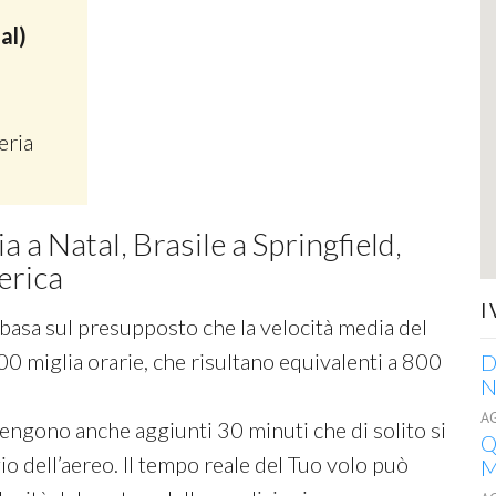
al)
eria
a a Natal, Brasile a Springfield,
erica
I
si basa sul presupposto che la velocità media del
00 miglia orarie, che risultano equivalenti a 800
D
N
A
 vengono anche aggiunti 30 minuti che di solito si
Q
o dell’aereo. Il tempo reale del Tuo volo può
M