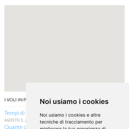
I VOLI IN PARTENZA DA AKITA
Noi usiamo i cookies
Tempi di percorrenza volo Akita Johannesburg
Noi usiamo i cookies e altre
AGOSTO 3, 2026
tecniche di tracciamento per
Quante ore di volo da Akita a Pescara?
migliorare la tua esperienza di