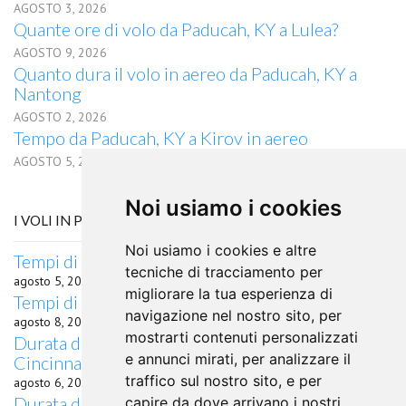
AGOSTO 3, 2026
Quante ore di volo da Paducah, KY a Lulea?
AGOSTO 9, 2026
Quanto dura il volo in aereo da Paducah, KY a
Nantong
AGOSTO 2, 2026
Tempo da Paducah, KY a Kirov in aereo
AGOSTO 5, 2026
Noi usiamo i cookies
I VOLI IN PARTENZA DA PORTO
Noi usiamo i cookies e altre
Tempi di percorrenza volo Porto Harrison, AR
tecniche di tracciamento per
agosto 5, 2026
migliorare la tua esperienza di
Tempi di percorrenza volo Porto Dublino
navigazione nel nostro sito, per
agosto 8, 2026
mostrarti contenuti personalizzati
Durata del volo quanto dura il volo da Porto per
e annunci mirati, per analizzare il
Cincinnati, OH
traffico sul nostro sito, e per
agosto 6, 2026
Durata del volo quanto dura il volo da Porto per
capire da dove arrivano i nostri