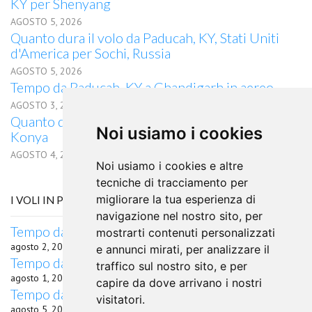
KY per Shenyang
AGOSTO 5, 2026
Quanto dura il volo da Paducah, KY, Stati Uniti
d'America per Sochi, Russia
AGOSTO 5, 2026
Tempo da Paducah, KY a Chandigarh in aereo
AGOSTO 3, 2026
Quanto dura il volo in aereo da Paducah, KY a
Noi usiamo i cookies
Konya
AGOSTO 4, 2026
Noi usiamo i cookies e altre
tecniche di tracciamento per
migliorare la tua esperienza di
I VOLI IN PARTENZA DA SINGAPORE
navigazione nel nostro sito, per
Tempo da Singapore a Chandigarh in aereo
mostrarti contenuti personalizzati
agosto 2, 2026
e annunci mirati, per analizzare il
Tempo da Singapore a Albany, NY in aereo
traffico sul nostro sito, e per
agosto 1, 2026
capire da dove arrivano i nostri
Tempo da Singapore a Tyler, TX in aereo
visitatori.
agosto 5, 2026