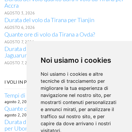
Accra
AGOSTO 3, 2026
Durata del volo da Tirana per Tianjin
AGOSTO 6, 2026
Quante ore di volo da Tirana a Ovda?
AGOSTO 7, 2026
Durata del volo quanto dura il volo da Tirana per
Jaguaruna
Noi usiamo i cookies
AGOSTO 7, 2026
Noi usiamo i cookies e altre
tecniche di tracciamento per
I VOLI IN PARTENZA DA SUCEAVA
migliorare la tua esperienza di
Tempi di percorrenza volo Suceava Dublino
navigazione nel nostro sito, per
agosto 2, 2026
mostrarti contenuti personalizzati
Quante ore di volo da Suceava a Kastoria?
e annunci mirati, per analizzare il
agosto 2, 2026
traffico sul nostro sito, e per
Durata del volo quanto dura il volo da Suceava
capire da dove arrivano i nostri
per Ubon Ratchathani
visitatori.