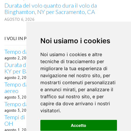
Durata del volo quanto dura il volo da
Binghamton, NY per Sacramento, CA
AGOSTO 6, 2026
I VOLI IN PARTENZA DA PIKEVILLE, KY
Noi usiamo i cookies
Tempo da Pikeville, KY a Santiago in aereo
Noi usiamo i cookies e altre
agosto 2, 2026
tecniche di tracciamento per
Durata del volo quanto dura il volo da Pikeville,
migliorare la tua esperienza di
KY per Balaton
navigazione nel nostro sito, per
agosto 2, 2026
mostrarti contenuti personalizzati
Tempo da Pikeville, KY a Salt Lake City, UT in
e annunci mirati, per analizzare il
aereo
traffico sul nostro sito, e per
agosto 3, 2026
Tempo da Pikeville, KY a Tyler, TX in aereo
capire da dove arrivano i nostri
agosto 3, 2026
visitatori.
Tempi di percorrenza volo Pikeville, KY Akron,
OH
Accetto
agosto 1, 2026