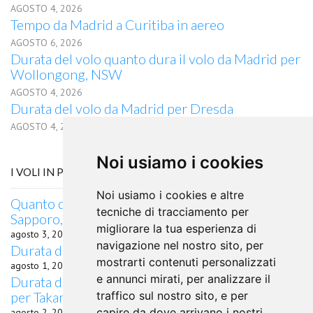
AGOSTO 4, 2026
Tempo da Madrid a Curitiba in aereo
AGOSTO 6, 2026
Durata del volo quanto dura il volo da Madrid per
Wollongong, NSW
AGOSTO 4, 2026
Durata del volo da Madrid per Dresda
AGOSTO 4, 2026
Noi usiamo i cookies
I VOLI IN PARTENZA DA BOLOGNA
Noi usiamo i cookies e altre
Quanto dura il volo da Bologna, Giappone per
tecniche di tracciamento per
Sapporo, Italia
migliorare la tua esperienza di
agosto 3, 2026
navigazione nel nostro sito, per
Durata del volo da Bologna per Orenburg
mostrarti contenuti personalizzati
agosto 1, 2026
e annunci mirati, per analizzare il
Durata del volo quanto dura il volo da Bologna
per Takamatsu
traffico sul nostro sito, e per
capire da dove arrivano i nostri
agosto 2, 2026