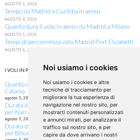
AGOSTO 1, 2026
Tempo da Madrid a Curitiba in aereo
AGOSTO 4, 2026
Quanto dura il volo in aereo da Madrid a Milano
AGOSTO 1, 2026
Tempi di percorrenza volo Madrid Port Elizabeth
AGOSTO 6, 2026
Noi usiamo i cookies
I VOLI IN PARTENZA DA CASABLANCA
Noi usiamo i cookies e altre
Quanto dura il volo in aereo da Casablanca a
tecniche di tracciamento per
Catania
migliorare la tua esperienza di
agosto 5, 2026
Durata del volo quanto dura il volo da Casablanca
navigazione nel nostro sito, per
per Narrabri, NSW
mostrarti contenuti personalizzati
agosto 3, 2026
e annunci mirati, per analizzare il
Durata del volo quanto dura il volo da Casablanca
traffico sul nostro sito, e per
per Billund
capire da dove arrivano i nostri
agosto 3, 2026