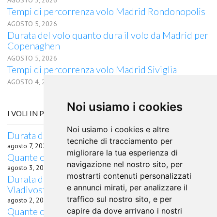
AGOSTO 3, 2026
Tempi di percorrenza volo Madrid Rondonopolis
AGOSTO 5, 2026
Durata del volo quanto dura il volo da Madrid per
Copenaghen
AGOSTO 5, 2026
Tempi di percorrenza volo Madrid Siviglia
AGOSTO 4, 2026
Noi usiamo i cookies
I VOLI IN PARTENZA DA HOF
Noi usiamo i cookies e altre
Durata del volo da Hof per Kota Kinabalu
tecniche di tracciamento per
agosto 7, 2026
migliorare la tua esperienza di
Quante ore di volo da Hof a Trabzon?
navigazione nel nostro sito, per
agosto 3, 2026
mostrarti contenuti personalizzati
Durata del volo quanto dura il volo da Hof per
e annunci mirati, per analizzare il
Vladivostok
traffico sul nostro sito, e per
agosto 2, 2026
Quante ore di volo da Hof a Queretaro,
capire da dove arrivano i nostri