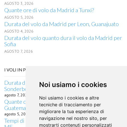
AGOSTO 3, 2026
Quante ore di volo da Madrid a Tunxi?
AGOSTO 5, 2026
Durata del volo da Madrid per Leon, Guanajuato
AGOSTO 4, 2026
Durata del volo quanto dura il volo da Madrid per
Sofia
AGOSTO 7, 2026
I VOLI IN PARTENZA DA SONDERBORG
Durata del volo quanto dura il volo da
Noi usiamo i cookies
Sonderborg per Ube
agosto 7, 2026
Noi usiamo i cookies e altre
Quante ore di volo da Sonderborg a Città del
tecniche di tracciamento per
Guatemala?
migliorare la tua esperienza di
agosto 5, 2026
navigazione nel nostro sito, per
Tempi di percorrenza volo Sonderborg Augusta,
mostrarti contenuti personalizzati
ME