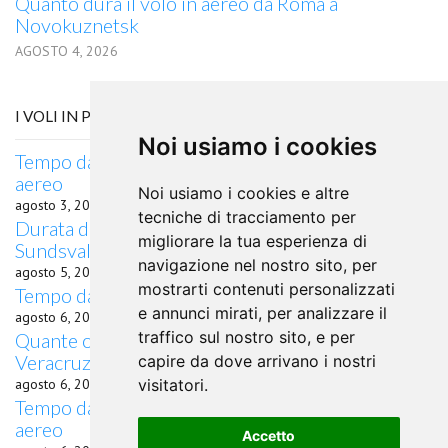
Quanto dura il volo in aereo da Roma a
Novokuznetsk
AGOSTO 4, 2026
I VOLI IN PARTENZA DA MINATITLAN, VERACRUZ
Noi usiamo i cookies
Tempo da Minatitlan, Veracruz a Dourados in
aereo
Noi usiamo i cookies e altre
agosto 3, 2026
tecniche di tracciamento per
Durata del volo da Minatitlan, Veracruz per
migliorare la tua esperienza di
Sundsvall
navigazione nel nostro sito, per
agosto 5, 2026
mostrarti contenuti personalizzati
Tempo da Minatitlan, Veracruz a Goa in aereo
e annunci mirati, per analizzare il
agosto 6, 2026
traffico sul nostro sito, e per
Quante ore di volo occorrono da Minatitlan,
Veracruz a Danzica?
capire da dove arrivano i nostri
agosto 6, 2026
visitatori.
Tempo da Minatitlan, Veracruz a Zhukovsky in
aereo
Accetto