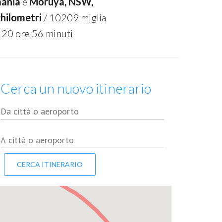
mania
e
Moruya, NSW,
hilometri
/ 10209 miglia
 20 ore 56 minuti
Cerca un nuovo itinerario