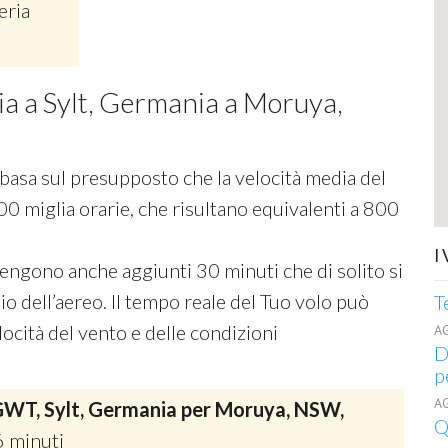
eria
cia a Sylt, Germania a Moruya,
si basa sul presupposto che la velocità media del
00 miglia orarie, che risultano equivalenti a 800
I
 vengono anche aggiunti 30 minuti che di solito si
o dell’aereo. Il tempo reale del Tuo volo può
T
ocità del vento e delle condizioni
A
D
p
A
WT, Sylt, Germania per Moruya, NSW,
Q
6 minuti