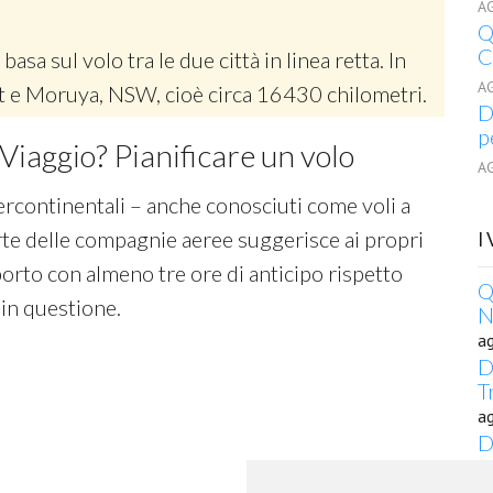
A
Q
C
 basa sul volo tra le due città in linea retta. In
A
ylt e Moruya, NSW, cioè circa 16430 chilometri.
D
p
Viaggio? Pianificare un volo
A
tercontinentali – anche conosciuti come voli a
rte delle compagnie aeree suggerisce ai propri
I
porto con almeno tre ore di anticipo rispetto
Q
 in questione.
N
a
D
T
a
D
M
a