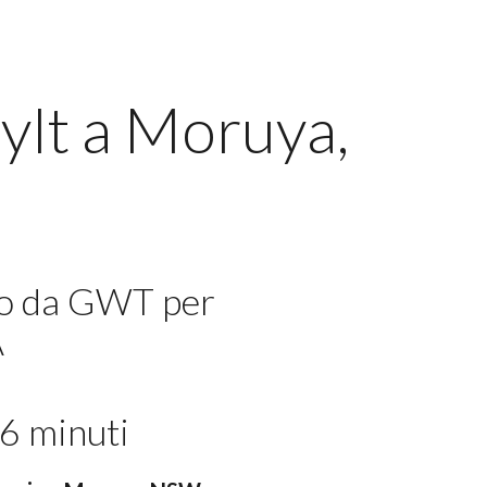
Sylt a Moruya,
lo da GWT per
A
6 minuti