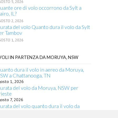
GOSTO 5, 2026
uante ore di volo occorrono da Sylt a
airo, IL?
GOSTO 2, 2026
urata del volo Quanto dura il volo da Sylt
er Tambov
GOSTO 1, 2026
 VOLI IN PARTENZA DA MORUYA, NSW
uanto dura il volo in aereo da Moruya,
SW a Chattanooga, TN
gosto 1, 2026
urata del volo da Moruya, NSW per
rieste
gosto 7, 2026
urata del volo quanto dura il volo da
oruya, NSW per Uzhhorod
gosto 6, 2026