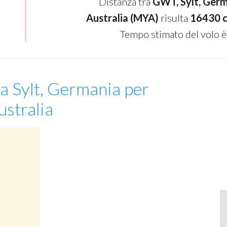
Distanza tra
GWT, Sylt, Ger
Australia (MYA)
risulta
16430 c
Tempo stimato del volo è
da Sylt, Germania per
stralia