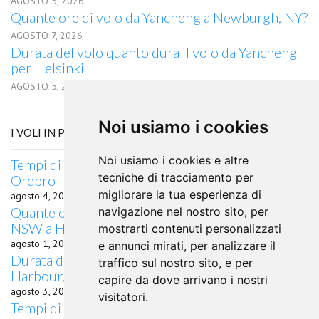
AGOSTO 5, 2026
Quante ore di volo da Yancheng a Newburgh, NY?
AGOSTO 7, 2026
Durata del volo quanto dura il volo da Yancheng
per Helsinki
AGOSTO 5, 2026
Noi usiamo i cookies
I VOLI IN PARTENZA DA COFFS HARBOUR, NSW
Noi usiamo i cookies e altre
Tempi di percorrenza volo Coffs Harbour, NSW
tecniche di tracciamento per
Orebro
migliorare la tua esperienza di
agosto 4, 2026
Quante ore di volo occorrono da Coffs Harbour,
navigazione nel nostro sito, per
NSW a Haifa?
mostrarti contenuti personalizzati
agosto 1, 2026
e annunci mirati, per analizzare il
Durata del volo Quanto dura il volo da Coffs
traffico sul nostro sito, e per
Harbour, NSW per Amman
capire da dove arrivano i nostri
agosto 3, 2026
visitatori.
Tempi di percorrenza volo Coffs Harbour, NSW