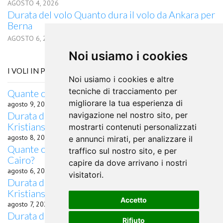
AGOSTO 4, 2026
Durata del volo Quanto dura il volo da Ankara per
Berna
AGOSTO 6, 2026
Noi usiamo i cookies
I VOLI IN PARTENZA DA KRISTIANSTAD
Noi usiamo i cookies e altre
tecniche di tracciamento per
Quante ore di volo da Kristianstad a Ostrava?
migliorare la tua esperienza di
agosto 9, 2026
Durata del volo quanto dura il volo da
navigazione nel nostro sito, per
Kristianstad per Zhengzhou
mostrarti contenuti personalizzati
agosto 8, 2026
e annunci mirati, per analizzare il
Quante ore di volo occorrono da Kristianstad a
traffico sul nostro sito, e per
Cairo?
capire da dove arrivano i nostri
agosto 6, 2026
visitatori.
Durata del volo quanto dura il volo da
Kristianstad per Wuxi
Accetto
agosto 7, 2026
Durata del volo quanto dura il volo da
Rifiuto