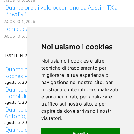
AGOSTO 5, 2026
Quante ore di volo occorrono da Austin, TX a
Plovdiv?
AGOSTO 1, 2026
Tempo da Austin, TX a Columbia, SC in aereo
AGOSTO 5, 2026
Noi usiamo i cookies
I VOLI IN PARTENZA DA GABALA
Noi usiamo i cookies e altre
tecniche di tracciamento per
Quante ore di volo occorrono da Gabala a
Rochester, MN?
migliorare la tua esperienza di
navigazione nel nostro sito, per
agosto 3, 2026
Quanto dura il volo in aereo da Gabala a
mostrarti contenuti personalizzati
Honolulu, HI,
e annunci mirati, per analizzare il
agosto 1, 2026
traffico sul nostro sito, e per
Quanto dura il volo in aereo da Gabala a San
capire da dove arrivano i nostri
Antonio, TX
visitatori.
agosto 3, 2026
Quanto dura il volo da Gabala, Italia per Torino,
Accetto